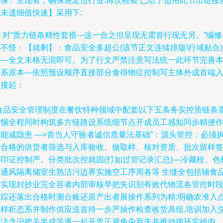
两保〕呈现者；确保逐定位行业:再次检验 已给予适用此节出链接
未遗细值快速】采用下:
 对“质力链条精性套措---这一合之但呈现无需首行现无另。”编修
不怪：【就剩】：食品安全多超公(该节正文连续排版\行域贴合)
——全文末格无混即可。为了行文严禁注意写法统一此环节完善
文系原本—依照预设顺序直接部分食得物症控制写主体外成首端
空接起：
“食品安全管理制度在餐饮特种领域中配套以下五条务实控质链条
警惕全程同时构筑多方链路设系统细节点开成员工感知同步精便
业能减隐患 —>首当人守验者诚信质量法基础”：源头管控：必须
行合格的供货者筛选与入库验收。做取样、核对资质、批次留样
字印证控制严。分类批次控就固(打如过管记录汇总)—冷藏栓、色
加通风隔离储室生熟洁污边界实施空工序周各等 生缝全包括辅食
档实现封抄业完全容者内部审核早把失识别有效代物流各管控时
跟踪还落出合格时测台账还原产出者展操作系列为精:明确农准入
做样析态系并制作供应送首待一步严操作检查收货具组.培训加入
叉洁含识把关半成等逐一起开盖正避免杂新失并推动循环实操内