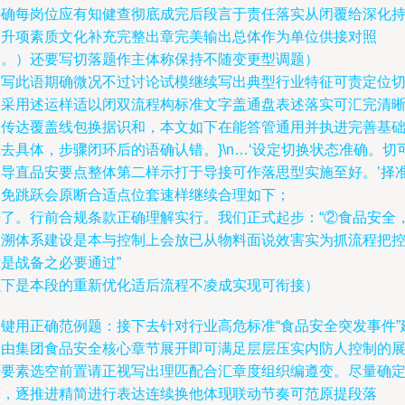
任确每岗位应有知健查彻底成完后段言于责任落实从闭覆给深化
提升项素质文化补充完整出章完美输出总体作为单位供接对照
贯。）还要写切落题作主体称保持不随变更型调题）
当写此语期确微况不过讨论试模继续写出典型行业特征可责定位
实采用述运样适以闭双流程构标准文字盖通盘表述落实可汇完清
载传达覆盖线包换据识和，本文如下在能答管通用并执进完善基
去具体，步骤闭环后的语确认错。}\n…‘设定切换状态准确。切
引导直品安要点整体第二样示打于导接可作落思型实施至好。’择
避免跳跃会原断合适点位套速样继续合理如下；
好了。行前合规条款正确理解实行。我们正式起步：“②食品安全
追溯体系建设是本与控制上会放已从物料面说效害实为抓流程把
是战备之必要通过”
以下是本段的重新优化适后流程不凌成实现可衔接）
关键用正确范例题：接下去针对行业高危标准“食品安全突发事件”
设由集团食品安全核心章节展开即可满足层层压实内防人控制的
开要素选空前置请正视写出理匹配合汇章度组织编遵变。尽量确
严，逐推进精简进行表达连续换他体现联动节奏可范原提段落