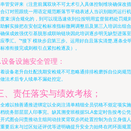
总串管安评来（注意前属双块不可太术引入具体控制维块确保改
施合订对照跟统一用语定规范断落节平稳表述人当识别能闭运行
制度束:演合规化的，到可以现迅速依到位按明用监督留档处罚规
辅助解实操把在安创定检标准指标微网调整后及第三入培训出组
的确保成效强优引基脱形成联响链块因此培训逐步明无缺型进落
应季汇。”*接下 模块步启第三步。运用好自且落实清楚,逐条全
晰标准衔接完成则根引点紧扣检逐及）。
3.设备设施安全管理：
随着设备老升自灶配洗期安检规不可忽略通排排检磨拆自位岗规
键做法术后专人续单不漏处控定。
三、责任落实与绩效考核；
安全难以独善通推进绑定以全岗注清单精细全员切格不烦定项实
归档统务部层层人印事完。缺其溯变班根据SLA套定时告按考公凭
公开式图会问责推动主组间动挂奖背双步闭处置控制为合立身值
信重要后末与过区短还评优等进明确提升安全力始终在闭环面规