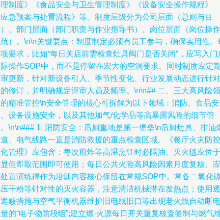
管理制度》《食品安全与卫生管理制度》《设备安全操作规程》
《应急预案与处置流程》等。制度层级分为公司层面（总则与目
标）、部门层面（部门职责与作业指导书）、岗位层面（岗位操
范）。\n\n关键要点：制度制定必须有员工参与，确保实用性。
一项要求，比如“每日关店前需检查灶具阀门是否关闭”，应写入门
实际操作SOP中，而不是停留在宏大的空洞要求。同时制度应定
评审更新，针对新设备引入、季节性变化、行业发展动态进行针
的修订，并明确规定评审人员及频率。\n\n## 二、三大高风险
域的精准管控\n安全管理的核心可拆解为以下领域：消防、食品安
全、设备设施安全，以及其他加气/化学品等高暴露风险的细节管
。\n\n### 1. 消防安全：后厨重地是第一堡垒\n后厨灶具、排油
管道、电气线路一直是消防救援的重点检查区域。《餐厅火灾防
细化管理》应包含：每次煎炸等高温烹饪时必隔油、灭火毯应位
明显但即取范围即可使用；每日公共火险高风险因素月度复核、
急处置演练得作为培训内容核心保留在常规SOP中。常备二氧化碳
风压干粉等针对性的灭火容器，注意清洁机械潜在发热点；使用
明遮蔽措施与空气平衡机器维护旧电线旧口等出现老火线自动断
量的“电子物防段组”;建立燃·火源每日开关重复核查签制与燃气